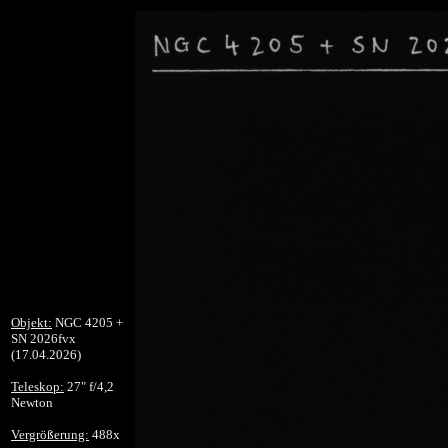
Objekt:
NGC 4205 +
SN 2026fvx
(17.04.2026)
Teleskop:
27" f/4,2
Newton
Vergrößerung:
488x