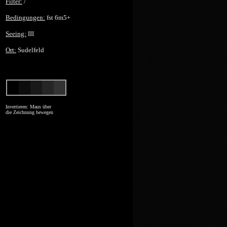
Filter:
/
Bedingungen:
fst 6m5+
Seeing:
III
Ort:
Sudelfeld
Invertieren: Maus über
die Zeichnung bewegen