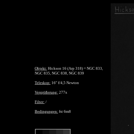
Objekt:
Hickson 16 (Arp 318) = NGC 833,
NGC 835, NGC 838, NGC 839
Teleskop:
16" f/4,5 Newton
Vergrößerung:
277x
Filter:
/
Bedingungen:
fst 6m8