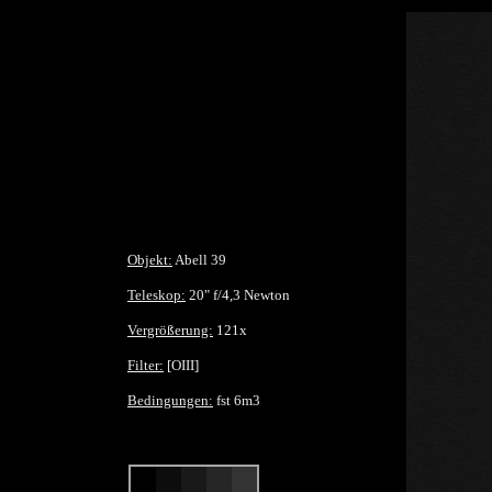
Objekt:
Abell 39
Teleskop:
20" f/4,3 Newton
Vergrößerung:
121x
Filter:
[OIII]
Bedingungen:
fst 6m3